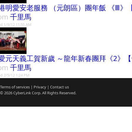
港明愛安老服務 （元朗區）團年飯 《Ⅲ》
rom
千里馬
d 1/9/12 11:55 AM
愛元天義工賀新歲 ～龍年新春團拜《2》
rom
千里馬
d 2/5/12 1:24 PM
Terms of services
|
Privacy
|
Contact us
© 2026
CyberLink
Corp. All Rights Reserved.