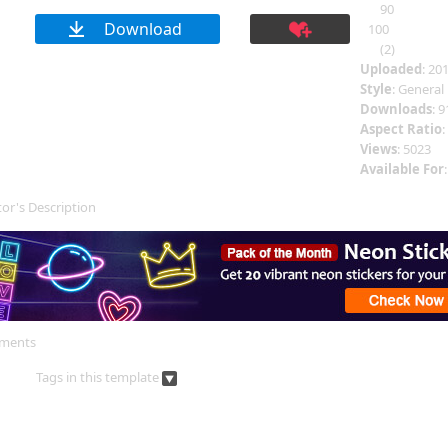
90
Download
100
(2)
Uploaded
: 20
Style
:
General
Downloads
: 
Aspect Ratio
:
Views
: 5023
Available For
:
or's Description
ments
Tags in this template