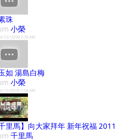
素珠
rom
小榮
d 12/15/09 7:39 AM
玉如 湯島白梅
rom
小榮
d 12/20/09 1:58 AM
千里馬】向大家拜年 新年祝福 2011
rom
千里馬