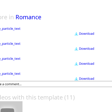
re in
Romance
le_particle_text
Download
le_particle_text
Download
le_particle_text
Download
le_particle_text
Download
deos with this template
(11)