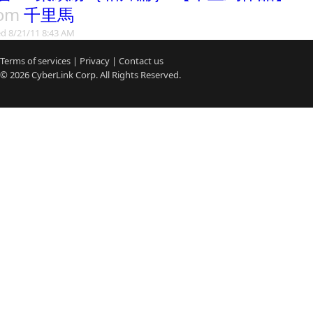
rom
千里馬
d 8/21/11 8:43 AM
Terms of services
|
Privacy
|
Contact us
© 2026
CyberLink
Corp. All Rights Reserved.