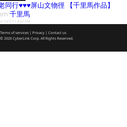
老同行♥♥♥屏山文物徑 【千里馬作品】
rom
千里馬
d 10/5/11 4:42 AM
Terms of services
|
Privacy
|
Contact us
© 2026
CyberLink
Corp. All Rights Reserved.