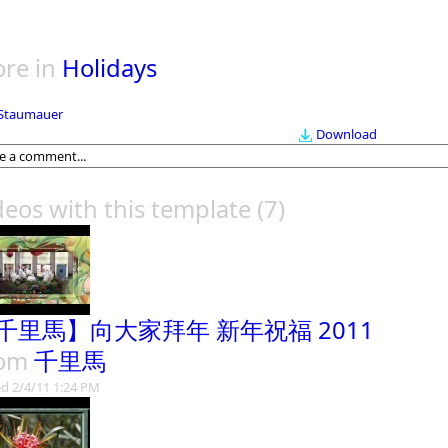
re in
Holidays
Staumauer
Download
deos with this template
(7)
千里馬】向大家拜年 新年祝福 2011
rom
千里馬
d 2/4/11 1:24 PM