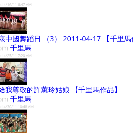
d 4/16/11 6:47 AM
康中國舞蹈日 （3） 2011-04-17 【千里
rom
千里馬
d 4/25/11 7:20 AM
給我尊敬的許蕙玲姑娘 【千里馬作品】
rom
千里馬
d 4/30/11 10:48 AM