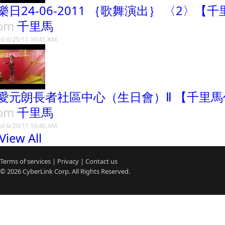
樂日24-06-2011 ｛歌舞演出｝ 〈2〉【
rom
千里馬
d 6/25/11 10:41 AM
愛元朗長者社區中心（生日會）Ⅱ 【千里馬
rom
千里馬
d 6/29/11 10:40 AM
View All
Terms of services
|
Privacy
|
Contact us
© 2026
CyberLink
Corp. All Rights Reserved.