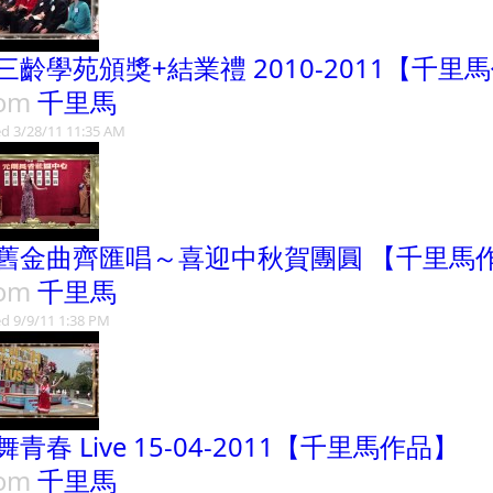
三齡學苑頒獎+結業禮 2010-2011【千里
rom
千里馬
d 3/28/11 11:35 AM
舊金曲齊匯唱～喜迎中秋賀團圓 【千里馬
rom
千里馬
d 9/9/11 1:38 PM
舞青春 Live 15-04-2011【千里馬作品】
rom
千里馬