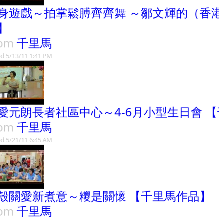
身遊戲～拍掌鬆膊齊齊舞 ～鄒文輝的（香
】
rom
千里馬
d 5/13/11 1:41 PM
愛元朗長者社區中心～4-6月小型生日會 
rom
千里馬
d 5/21/11 6:45 AM
殼關愛新煮意～糭是關懷 【千里馬作品】
rom
千里馬