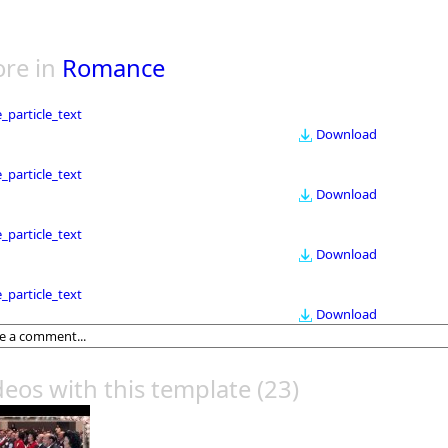
re in
Romance
le_particle_text
Download
le_particle_text
Download
le_particle_text
Download
le_particle_text
Download
deos with this template
(23)