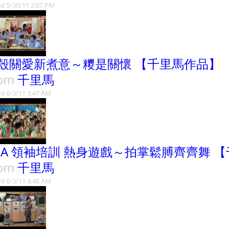
d 5/30/11 2:07 PM
殼關愛新煮意～糭是關懷 【千里馬作品】
rom
千里馬
d 6/3/11 3:47 AM
3A 領袖培訓 熱身遊戲～拍掌鬆膊齊齊舞 
rom
千里馬
d 6/3/11 4:46 AM