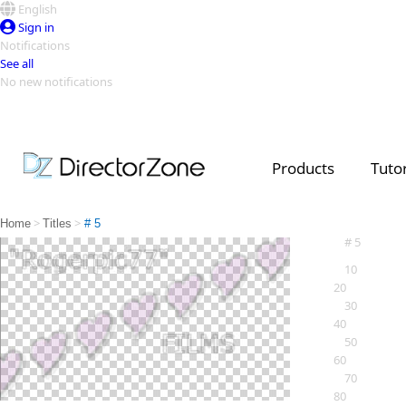
English
Sign in
Notifications
See all
No new notifications
Top Templates
Video Contest Gallery
PowerDirector
PowerDirector
Top Vi
Products
Tutor
Creators
>
>
Home
Titles
# 5
# 5
10
20
30
40
50
60
70
80