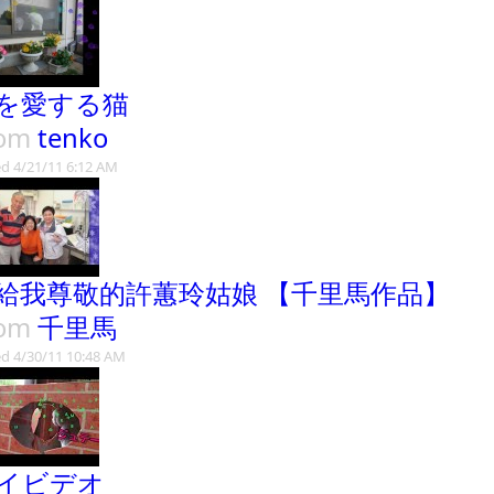
を愛する猫
rom
tenko
d 4/21/11 6:12 AM
給我尊敬的許蕙玲姑娘 【千里馬作品】
rom
千里馬
d 4/30/11 10:48 AM
イビデオ