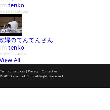
rom
tenko
d 5/25/11 12:57 AM
政婦のてんてんさん
rom
tenko
d 3/9/12 12:44 AM
View All
Terms of services
|
Privacy
|
Contact us
© 2026
CyberLink
Corp. All Rights Reserved.