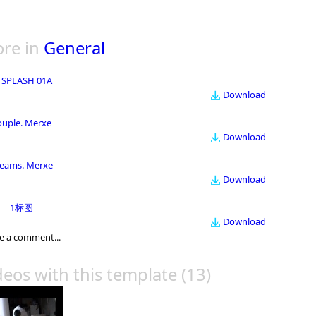
re in
General
 SPLASH 01A
Download
ouple. Merxe
Download
eams. Merxe
Download
1标图
Download
deos with this template
(13)