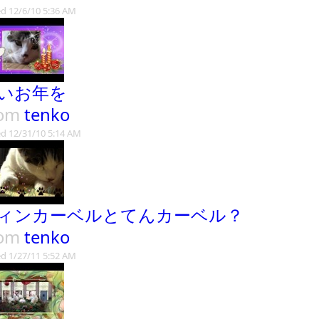
d 12/6/10 5:36 AM
いお年を
rom
tenko
d 12/31/10 5:14 AM
ィンカーベルとてんカーベル？
rom
tenko
d 1/27/11 5:52 AM