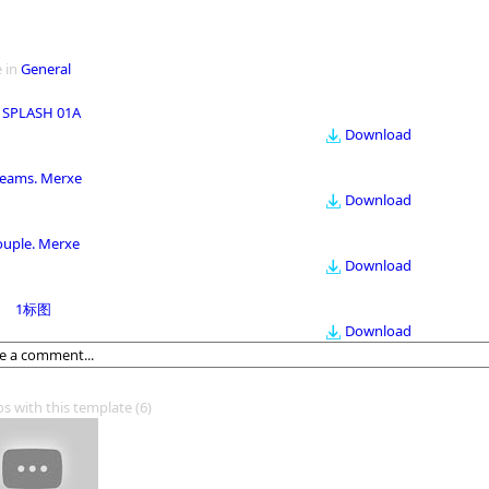
 in
General
 SPLASH 01A
Download
eams. Merxe
Download
ouple. Merxe
Download
1标图
Download
os with this template
(6)