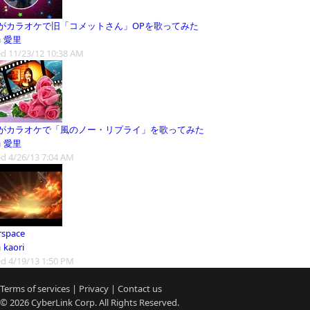
がカラオケで旧「コメットさん」OPを歌ってみた
m
愛里
d 11/23/12 10:38 AM
がカラオケで「風のノー・リプライ」を歌ってみた
m
愛里
d 4/26/13 7:04 AM
rspace
m
kaori
d 4/19/13 1:50 PM
Terms of services
|
Privacy
|
Contact us
© 2026
CyberLink
Corp. All Rights Reserved.