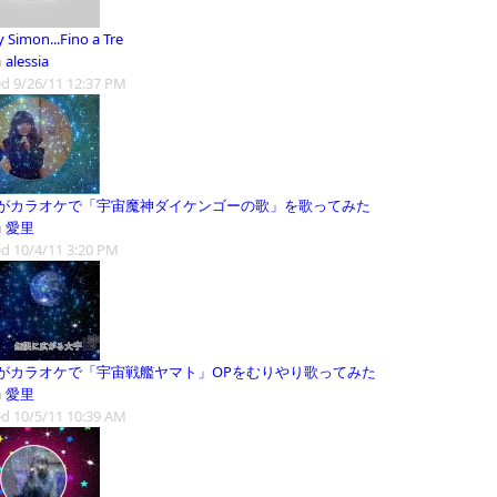
 Simon...Fino a Tre
m
alessia
d 9/26/11 12:37 PM
がカラオケで「宇宙魔神ダイケンゴーの歌」を歌ってみた
m
愛里
d 10/4/11 3:20 PM
がカラオケで「宇宙戦艦ヤマト」OPをむりやり歌ってみた
m
愛里
d 10/5/11 10:39 AM