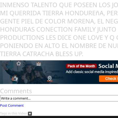
INMENSO TALENTO QUE POSEEN LOS JO
MI QUERRIDA TIERRA HONDUREñA, PE
GENTE PIEL DE COLOR MORENA, EL NEG
HONDURAS CONECTION FAMILY JUNTO
PRODUCTIONS LES DICE ONE LOVE Y Q
PONIENDO EN ALTO EL NOMBRE DE NU
TIERRA CATRACHA BLESS UP.
Comments
Post Comment
Tags in this Video