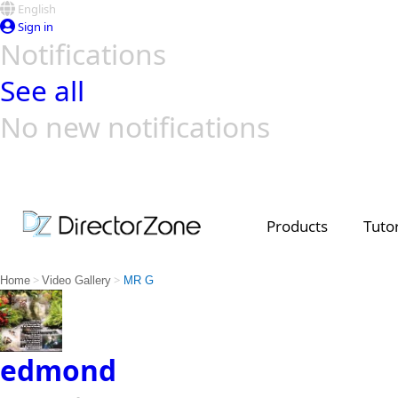
English
Sign in
Notifications
See all
No new notifications
Top Templates
Video Contest Gallery
PowerDirector
PowerDirector
Top Vi
Creators
Products
Tutor
>
>
Home
Video Gallery
MR G
edmond