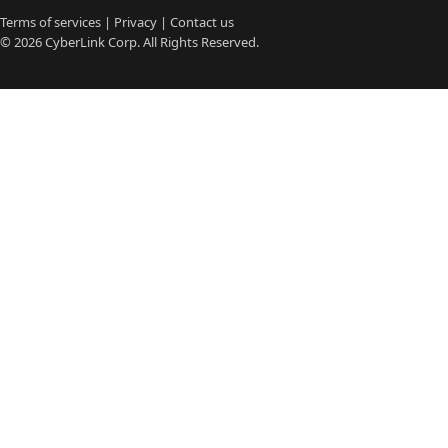
Terms of services
|
Privacy
|
Contact us
© 2026
CyberLink
Corp. All Rights Reserved.