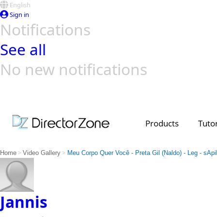
English
Sign in
Notifications
See all
No new notifications
Top Templates
Video Contest Gallery
PowerDirector
PowerDirector
Top Vi
Creators
Products
Tutor
>
>
Home
Video Gallery
Meu Corpo Quer Você - Preta Gil (Naldo) - Leg - sAp
Jannis