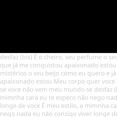
desfaz (bis) É o cheiro, seu perfume o se
que já me conquistou apaixonado estou
mistérios o seu beijo como eu quero e j
apaixonado estou Meu corpo quer voce 
se voce não vem meu mundo se desfaz (bi
mimnha cara eu te espero não nego nad
longe de voce É meu estilo, a mimnha ca
nego nada eu não consigo viver longe 