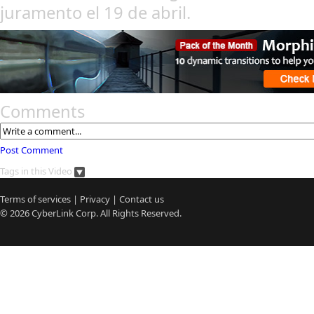
juramento el 19 de abril.
Comments
Post Comment
Tags in this Video
Terms of services
|
Privacy
|
Contact us
© 2026
CyberLink
Corp. All Rights Reserved.