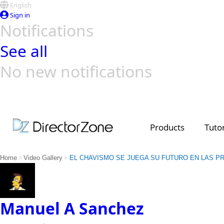
English
Sign in
Notifications
See all
No new notifications
Top Templates
Video Contest Gallery
PowerDirector
PowerDirector
Top Vi
Creators
Products
Tutor
>
>
Home
Video Gallery
EL CHAVISMO SE JUEGA SU FUTURO EN LAS PR
Manuel A Sanchez