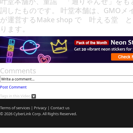
叶堂本舗が、童謡 「通りゃんせ」をも
詞したものです。 叶堂本舗は、GMOメ
が運営するMake shop で 叶える堂
ります。
Comments
Post Comment
Tags in this Video
Terms of services
|
Privacy
|
Contact us
© 2026
CyberLink
Corp. All Rights Reserved.