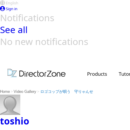
English
Sign in
Notifications
See all
No new notifications
Top Templates
Video Contest Gallery
PowerDirector
PowerDirector
Top Vi
Creators
Products
Tutor
>
>
Home
Video Gallery
ロゴコップが唄う 守りゃんせ
toshio