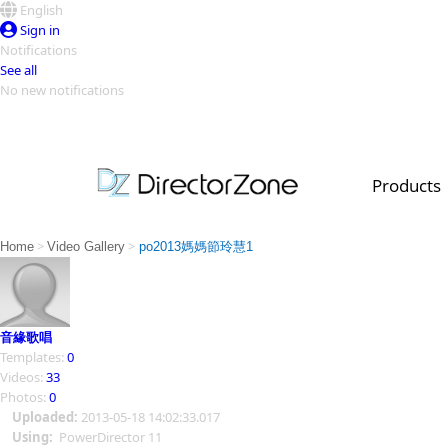
English
Sign in
Notifications
See all
No new notifications
Top Templates
Video Contest Gallery
PowerDirector
PowerDirector
Top Vi
Products
Creators
>
>
Home
Video Gallery
po2013媽媽節玲慧1
音緣歌唱
Templates:
0
Videos:
33
Photos:
0
Uploaded:
2013-05-18 14:02:33.017
Using:
PowerDirector 11