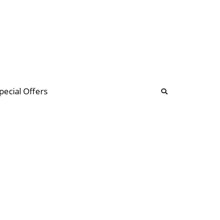
b
ommunity Forum
pecial Offers
illions
 & music