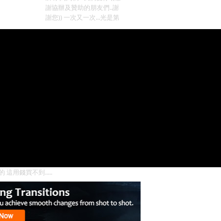
謝協辦及贊助的朋友們..謝
謝您)) 一次又一次...光是第
 這用錢買不到.....