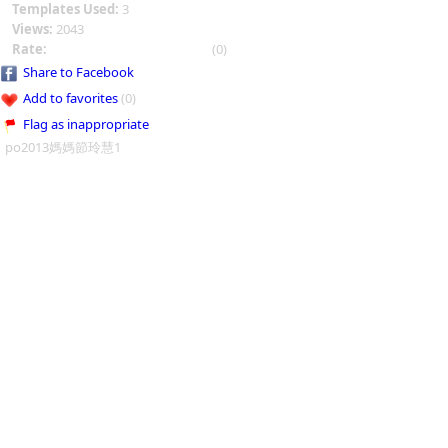
Templates Used:
3
Views:
2043
Rate:
(0)
Share to Facebook
Add to favorites
(0)
Flag as inappropriate
po2013媽媽節玲慧1