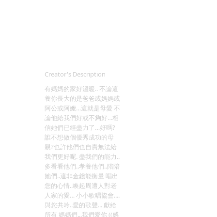
Creator's Description
有媽媽的家好溫暖.. 不論這
養你長大的是爸爸或媽媽或
阿公或阿嬤…這就是母愛 不
論他給我們好或不夠好…相
信她們已經盡力了…好嗎?
誰不想做個優秀成功的母
親?也許他們也自責無法給
我們更好呢. 盡我們的能力..
多看看他們..孝養他們..陪陪
她們..這非金錢能衡量 唱出
您的心情..喚起周遭人對老
人家的愛… 小小歌唱協會....
與您共吟..愛的歌聲... 獻給
所有 媽媽們...我們愛你 ((感