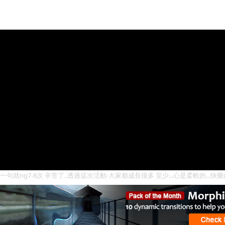
一句就ng7-8次 辛苦了..透過這次活動-大家都成長很多 至少...心是柔軟的...快樂的