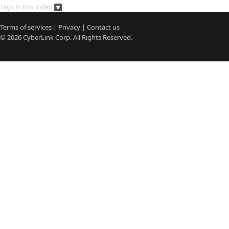
Tags in this Video
Terms of services
|
Privacy
|
Contact us
© 2026
CyberLink
Corp. All Rights Reserved.