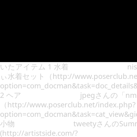
いたアイテム 1 水着 nisei
ぃ水着セット（http://www.poserclub.net
option=com_docman&task=doc_detail
2 ヘア jpegさんの「nm TwinRo
（http://www.poserclub.net/index.php?
option=com_docman&task=cat_view&g
小物 tweetyさんのSummerFes
(http://artistside.com/?