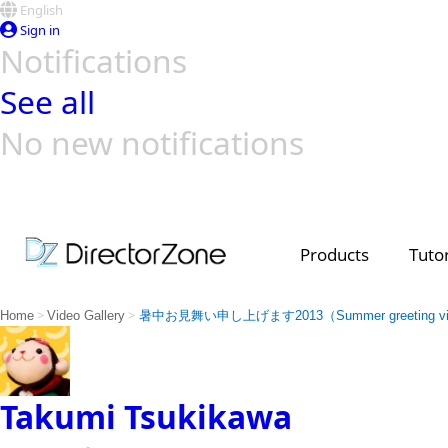
English
Sign in
Notifications
See all
No new notifications
Top Templates
Video Contest Gallery
PowerDirector
PowerDirector
Top Vi
Creators
Products
Tutor
>
>
Home
Video Gallery
暑中お見舞い申し上げます2013（Summer greeting vid
Takumi Tsukikawa