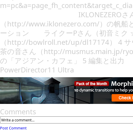
m=pc&a=page_fh_content&target_c_dia
IKLONEZEROさ
（http://www.iklonezero.com/）
ーション ライクーPさん（初音ミク 
（http://bowlroll.net/up/dl
茶の音さん（http://musmus.main.jp/ryok
の「アジアン・カフェ」 5 編集と出力
PowerDirector11 Ultra
Comments
Post Comment