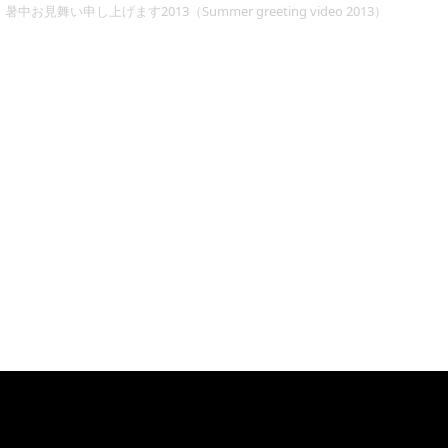
暑中お見舞い申し上げます2013（Summer greeting video 2013）