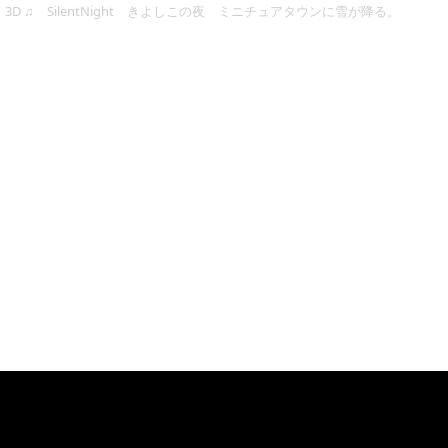
3D ♫ SilentNight きよしこの夜 ミニチュアタウンに雪が降る。