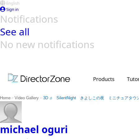
English
Sign in
Notifications
See all
No new notifications
Top Templates
Video Contest Gallery
PowerDirector
PowerDirector
Top Vi
Creators
Products
Tutor
>
>
Home
Video Gallery
3D ♫ SilentNight きよしこの夜 ミニチュアタ
michael oguri