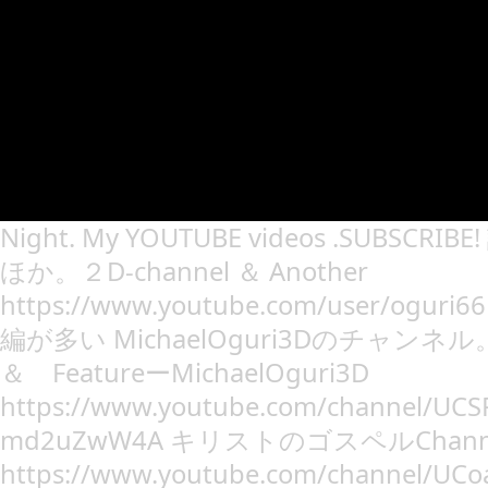
Night. My YOUTUBE videos .SUBS
ほか。２D-channel ＆ Another
https://www.youtube.com/user/ogur
編が多い MichaelOguri3Dのチャンネル。
＆ FeatureーMichaelOguri3D
https://www.youtube.com/channel/UC
md2uZwW4A キリストのゴスペルChannel of
https://www.youtube.com/channel/U