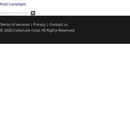
Post Comment
Tags in this Video
Terms of services
|
Privacy
|
Contact us
© 2026
CyberLink
Corp. All Rights Reserved.