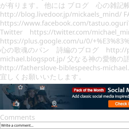
が有ります。 他には ブログ 心の雑
http://blog.livedoor.jp/mickaels_min
https://www.facebook.com/tastuo.ogur
Twitter https://twitter.com/michael_
https://plus.google.com/u/0/+%E
心の歌魂のパン 詩編のブログ http://psal
michael.blogspot.jp/ 父なる神
http://fatherslove-biblespeechs-mich
宜しくお願いいたします。
Comments