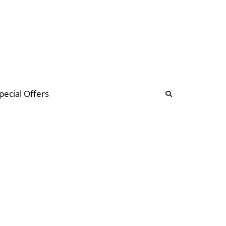
b
ommunity Forum
pecial Offers
illions
 & music