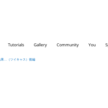
deo Creators
Photo Contest Gallery
Most Subscribed
PhotoDirector
PhotoDirector
Contest Hu
C
Tutorials
Gallery
Community
You
S
Search
Director Suite 365
- The ultimate 4-in-1 editing suite with m
of royalty-free videos & images.
結果…（ツイキャス）後編
Discover a growing collection of
premium plug-ins, effects
for all your creative projects >>