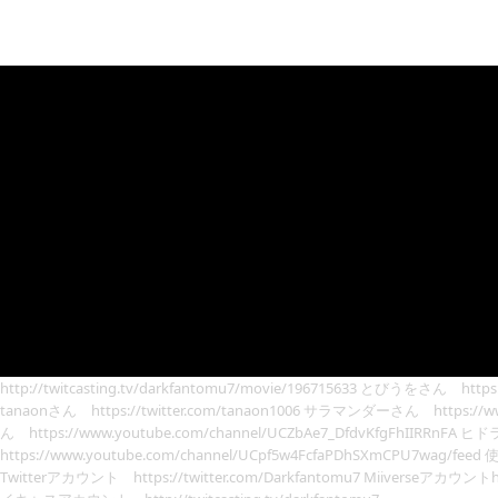
http://twitcasting.tv/darkfantomu7/movie/196715633 とびうをさん https:
tanaonさん https://twitter.com/tanaon1006 サラマンダーさん https://ww
ん https://www.youtube.com/channel/UCZbAe7_DfdvKfgFhIIRRnFA
https://www.youtube.com/channel/UCpf5w4FcfaPDhSXmCPU7wag/feed
Twitterアカウント https://twitter.com/Darkfantomu7 Miiverseアカウントhttps: