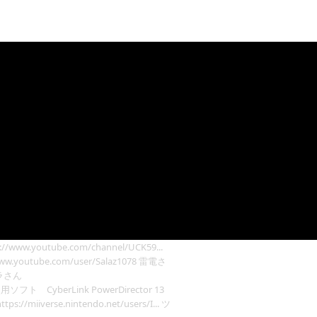
//www.youtube.com/channel/UCK59...
w.youtube.com/user/Salaz1078 雷電さ
 ヒドラさん
 使用ソフト CyberLink PowerDirector 13
//miiverse.nintendo.net/users/I... ツ