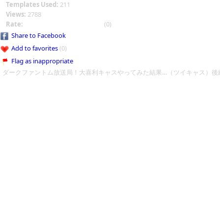
Templates Used:
211
Views:
2788
Rate:
(0)
Share to Facebook
Add to favorites
(0)
Flag as inappropriate
ダークファントム放送局！大喜利キャスやってみた結果…（ツイキャス）後