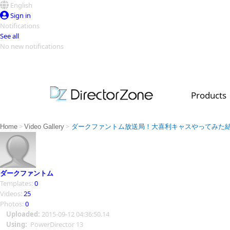
English
Sign in
Notifications
See all
No new notifications
Top Templates
Video Contest Gallery
PowerDirector
PowerDirector
Top Vi
Products
Creators
>
>
Home
Video Gallery
ダークファントム放送局！大喜利キャスやってみた
ダークファントム
Templates:
0
Videos:
25
Photos:
0
Uploaded:
2015-09-12 04:36:50.14
Using:
PowerDirector 13