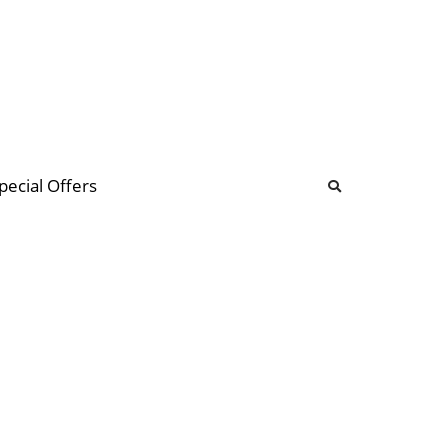
b
ommunity Forum
pecial Offers
illions
 & music