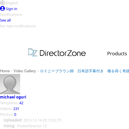
English
Sign in
Notifications
See all
No new notifications
Top Templates
Video Contest Gallery
PowerDirector
PowerDirector
Top Vi
Products
Creators
>
>
Home
Video Gallery
ロドニーブラウン師 日本語字幕付き 種を蒔く奇
michael oguri
Templates:
42
Videos:
231
Photos:
0
Uploaded:
2015-12-14 20:13:32.75
Using:
PowerDirector 12