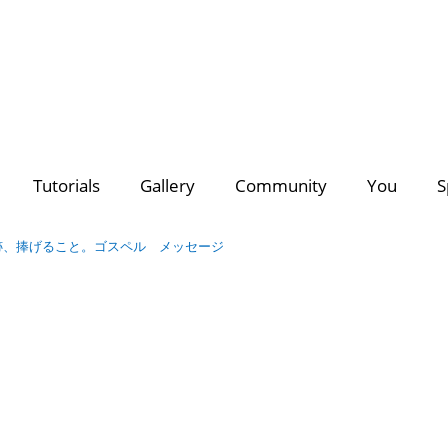
deo Creators
Photo Contest Gallery
Most Subscribed
PhotoDirector
PhotoDirector
Contest Hu
C
Tutorials
Gallery
Community
You
S
Search
Director Suite 365
- The ultimate 4-in-1 editing suite with m
of royalty-free videos & images.
跡、捧げること。ゴスペル メッセージ
Discover a growing collection of
premium plug-ins, effects
for all your creative projects >>