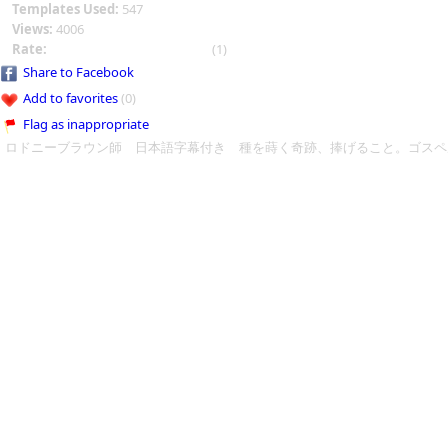
Templates Used:
547
Views:
4006
Rate:
(1)
Share to Facebook
Add to favorites
(0)
Flag as inappropriate
ロドニーブラウン師 日本語字幕付き 種を蒔く奇跡、捧げること。ゴスペ