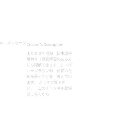
ル メッセージ
Creator's Description
１０９８年収録 日本語字
幕付き（聴覚障害のある方
にも理解できます。） ロド
ニーブラウン師 信仰のた
めを蒔くことを 教えてい
ます。 どうぞご覧下さ
い。 このチャンネル登録
はこちらから