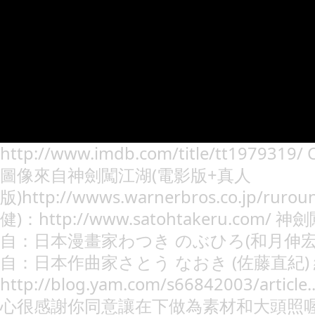
http://www.imdb.com/title/tt1979319/ 
圖像來自神劍闖江湖(電影版+真人
版)http://wwws.warnerbros.co.jp/ru
健)：http://www.satohtakeru.co
自：日本漫畫家わつき のぶひろ(和月伸宏
自：日本作曲家さとう なおき (佐藤直紀
http://blog.yam.com/s66842003/art
心很感謝你同意讓在下做為素材和大頭照喔^