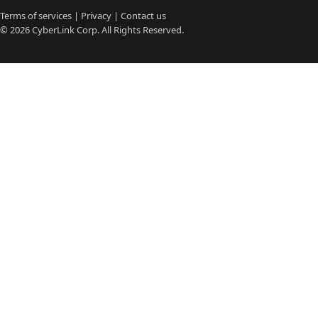
Terms of services
|
Privacy
|
Contact us
© 2026
CyberLink
Corp. All Rights Reserved.