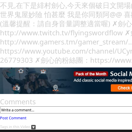
不見,在下是緋村劍心,今天來個破日文開場白
世界鬼屋妙險 怕甚麼 我是你同類阿@@ 喜
(溫馨提醒：請自身音量調整適當喔) ✗劍
http://www.twitch.tv/flyingswor
http://www.gamers.tm/gamer_strea
https://www.youtube.com/channel/UC
26779303 ✗劍心的粉絲團：https://www.fa
Comments
Post Comment
Tags in this Video