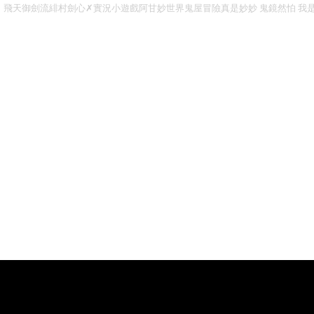
飛天御劍流緋村劍心✗實況小遊戲阿甘妙世界鬼屋冒險真是妙妙 鬼鏡然怕 我