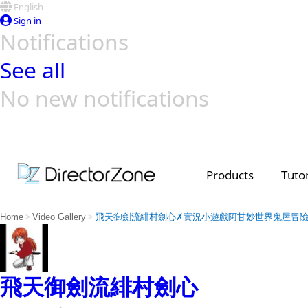
English
Sign in
Notifications
See all
No new notifications
Top Templates
Video Contest Gallery
PowerDirector
PowerDirector
Top Vi
Creators
Products
Tutor
>
>
Home
Video Gallery
飛天御劍流緋村劍心✗實況小遊戲阿甘妙世界鬼屋冒險
飛天御劍流緋村劍心