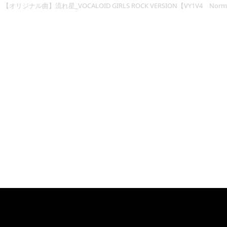
【オリジナル曲】流れ星_VOCALOID GIRLS ROCK VERSION【VY1V4 Norm