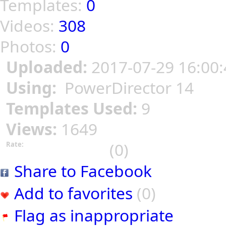
Templates:
0
Videos:
308
Photos:
0
Uploaded:
2017-07-29 16:00:
Using:
PowerDirector 14
Templates Used:
9
Views:
1649
(0)
Rate:
Share to Facebook
Add to favorites
(0)
Flag as inappropriate