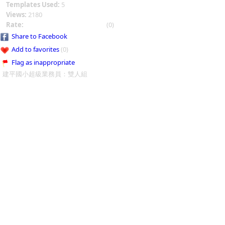
Templates Used:
5
Views:
2180
Rate:
(0)
Share to Facebook
Add to favorites
(0)
Flag as inappropriate
建平國小超級業務員：雙人組