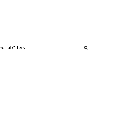
b
ommunity Forum
pecial Offers
illions
 & music