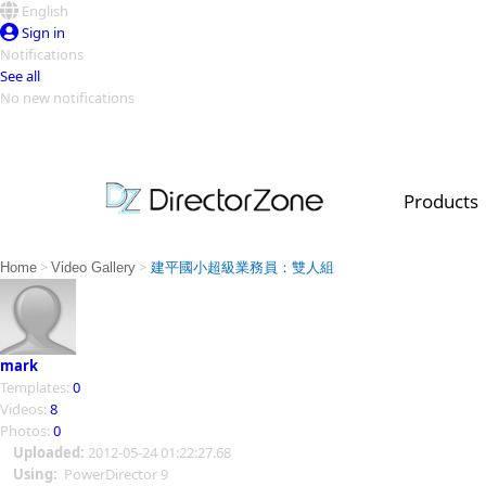
English
Sign in
Notifications
See all
No new notifications
Top Templates
Video Contest Gallery
PowerDirector
PowerDirector
Top Vi
Products
Creators
>
>
Home
Video Gallery
建平國小超級業務員：雙人組
mark
Templates:
0
Videos:
8
Photos:
0
Uploaded:
2012-05-24 01:22:27.68
Using:
PowerDirector 9