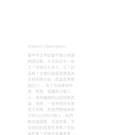
Creator's Description
臺中市太平區建平國小推廣
閱讀活動，今天由五年一班
王＊瑄擔任主持人，王＊誼
及林＊文擔任超級業務員為
全校同學介紹（昆蟲世界歷
險記1）。為了完成暑假作
業，阿楚、瑪麗和小魯三
人，來到偏僻的山區採集昆
蟲，突然，一道奇怪的光束
從天而降，把他們變成身高
只有2公分的小矮人，他們
能克服困難，完成作業，平
安的回到真實世界嗎？想知
道答案？趕快去借書來看