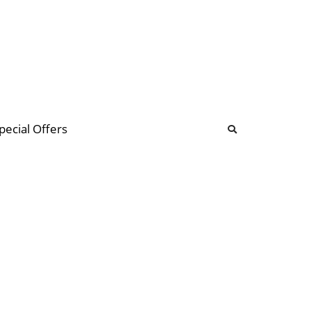
b
ommunity Forum
pecial Offers
illions
 & music