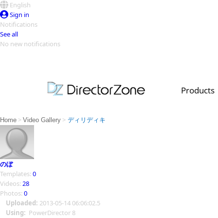
English
Sign in
Notifications
See all
No new notifications
Top Templates
Video Contest Gallery
PowerDirector
PowerDirector
Top Vi
Products
Creators
>
>
Home
Video Gallery
ディリディキ
のぼ
Templates:
0
Videos:
28
Photos:
0
Uploaded:
2013-05-14 06:06:02.5
Using:
PowerDirector 8