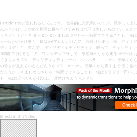
Partido altoと言われるリズムです。 世界的に景気悪いですが、競争し
んか？かけっこやめて周囲に目を向けてみれば地球は美しいものでいっぱいで
ィキディリディキ ダッダンダン まじめにやりゃ一時間でできることも 俺
ゃ一日かかる仕事も 俺は5分でいいかげんに 片付けちまう ※※ ディリ
ディリディキ 遊んで ディリディキディリディキ 眠って ディリディキ
1時間で行けるところ ワンステップ外して 景色眺めながら走る 全部回れ
てきちゃう ※※ ディリディキディッーパ パッパラ・・・ Ah、朝早くか
の青さが見えているんだろうか ※※ inst Ah、朝早くから夜中まで 働
だろうか ※※ まじめにやりゃ一時間でできることも 俺はダラダラ一日いっ
も 俺は5分でいいかげんに 片付けちまう ※※ ※※
Effects in this Video