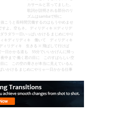
カサールと言ってました。
歌詞が説明される部分のリ
ズムはsambaで特に
て出し抜こうと長時間労働するのはもうやめませ
すよ。空もネ。 ディリディキ ※ディリデ
はダラダラ一日いっぱいかける まじめにやり
ディキディリディキ 働いて ディリディキ
ディリディキ 生きる ※ 飛ばして行けば
ば一日かかる道も 55分でいいかげんに帰っ
ら夜中まで 働く君の目に このすばらしい空
く君の目に この空の青さが本当に見えているん
ぱいかける まじめにやりゃ一日かかる仕事