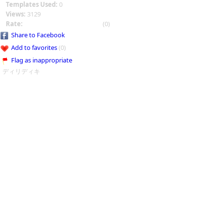
Templates Used:
0
Views:
3129
Rate:
(0)
Share to Facebook
Add to favorites
(0)
Flag as inappropriate
ディリディキ